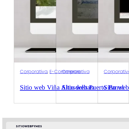
Corporativa
,
E-Commerce
Corporativa
Corporativ
Sitio web Viña Altosdelitata
Sitio web Puerto Panul
Sitio we
SITIOWEBPYMES